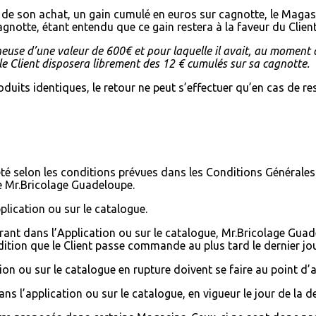
s de son achat, un gain cumulé en euros sur cagnotte, le Magas
gnotte, étant entendu que ce gain restera à la faveur du Clien
euse d’une valeur de 600€ et pour laquelle il avait, au moment d
 Client disposera librement des 12 € cumulés sur sa cagnotte.
roduits identiques, le retour ne peut s’effectuer qu’en cas de r
cheté selon les conditions prévues dans les Conditions Générale
de Mr.Bricolage Guadeloupe.
plication ou sur le catalogue.
urant dans l’Application ou sur le catalogue, Mr.Bricolage Gua
dition que le Client passe commande au plus tard le dernier jou
n ou sur le catalogue en rupture doivent se faire au point d’
ns l’application ou sur le catalogue, en vigueur le jour de la 