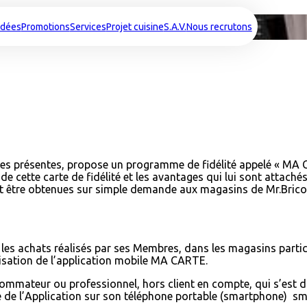
cgu
idées
Promotions
Services
Projet cuisine
S.A.V.
Nous recrutons
1 des présentes, propose un programme de fidélité appelé « MA 
de cette carte de fidélité et les avantages qui lui sont attach
t être obtenues sur simple demande aux magasins de Mr.Brico
es achats réalisés par ses Membres, dans les magasins participa
lisation de l’application mobile MA CARTE.
sommateur ou professionnel, hors client en compte, qui s’est dû
de l’Application sur son téléphone portable (smartphone) sm