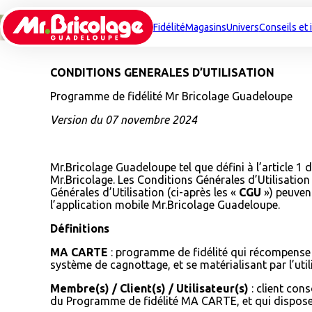
Fidélité
Magasins
Univers
Conseils et 
CONDITIONS GENERALES D’UTILISATION
Programme de fidélité Mr Bricolage Guadeloupe
Version du
07 novembre 2024
Mr.Bricolage Guadeloupe tel que défini à l’article 
Mr.Bricolage. Les Conditions Générales d’Utilisation 
Générales d’Utilisation (ci-après les «
CGU
») peuven
l’application mobile Mr.Bricolage Guadeloupe.
Définitions
MA CARTE
: programme de fidélité qui récompense l
système de cagnottage, et se matérialisant par l’uti
Membre(s) / Client(s) / Utilisateur(s)
: client con
du Programme de fidélité MA CARTE, et qui dispose 