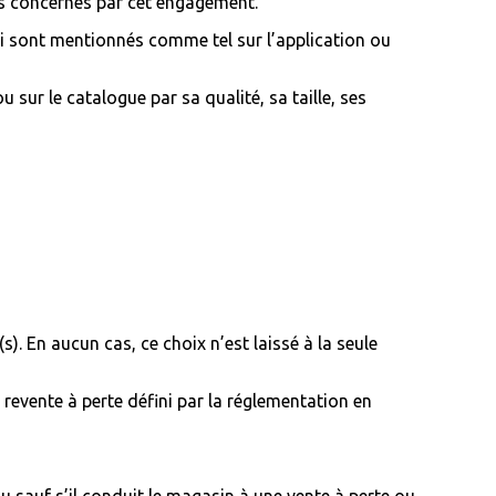
as concernés par cet engagement.
i sont mentionnés comme tel sur l’application ou
 sur le catalogue par sa qualité, sa taille, ses
. En aucun cas, ce choix n’est laissé à la seule
e revente à perte défini par la réglementation en
enu sauf s’il conduit le magasin à une vente à perte ou