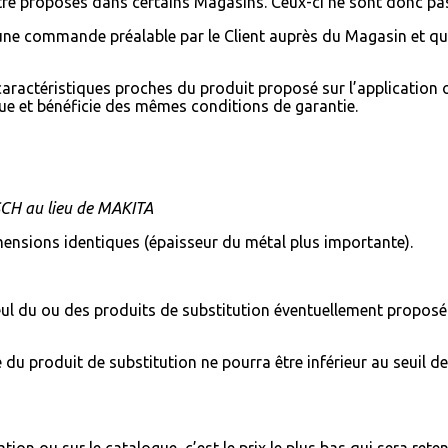
 être proposés dans certains Magasins. Ceux-ci ne sont donc p
 une commande préalable par le Client auprès du Magasin et qu
caractéristiques proches du produit proposé sur l’application ou
que et bénéficie des mêmes conditions de garantie.
CH au lieu de MAKITA
mensions identiques (épaisseur du métal plus importante).
ul du ou des produits de substitution éventuellement proposé(s)
e du produit de substitution ne pourra être inférieur au seuil d
ication ou sur le catalogue,
c’est le prix le plus bas qui sera ret