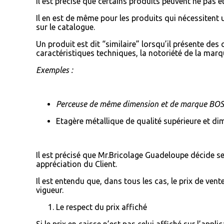
Il est précisé que certains produits peuvent ne pas
Il en est de même pour les produits qui nécessitent
sur le catalogue.
Un produit est dit “similaire” lorsqu’il présente des 
caractéristiques techniques, la notoriété de la mar
Exemples :
Perceuse de même dimension et de marque BOS
Etagère métallique de qualité supérieure et di
Il est précisé que Mr.Bricolage Guadeloupe décide se
appréciation du Client.
Il est entendu que, dans tous les cas, le prix de vent
vigueur.
Le respect du prix affiché
Si le prix en caisse n’est pas celui affiché sur l’appl