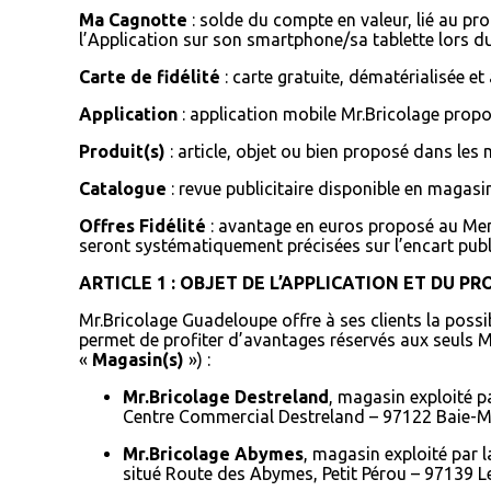
Ma Cagnotte
: solde du compte en valeur, lié au p
l’Application sur son smartphone/sa tablette lors d
Carte de fidélité
: carte gratuite, dématérialisée 
Application
: application mobile Mr.Bricolage pro
Produit(s)
: article, objet ou bien proposé dans le
Catalogue
: revue publicitaire disponible en magasi
Offres Fidélité
: avantage en euros proposé au Memb
seront systématiquement précisées sur l’encart publi
ARTICLE 1 : OBJET DE L’APPLICATION ET DU 
Mr.Bricolage Guadeloupe offre à ses clients la poss
permet de profiter d’avantages réservés aux seuls M
«
Magasin(s)
»
) :
Mr.Bricolage Destreland
, magasin exploité p
Centre Commercial Destreland – 97122 Baie-Ma
Mr.Bricolage Abymes
, magasin exploité par l
situé Route des Abymes, Petit Pérou – 97139 