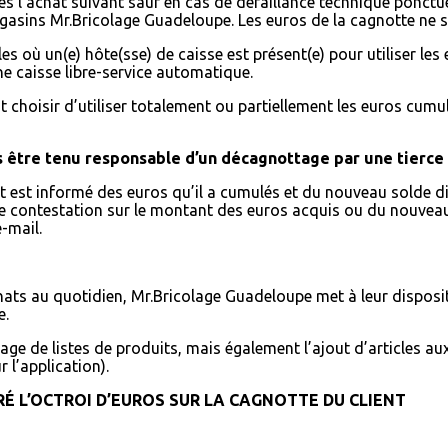
ès l’achat suivant sauf en cas de défaillance technique ponctue
asins Mr.Bricolage Guadeloupe. Les euros de la cagnotte ne s
les où un(e) hôte(sse) de caisse est présent(e) pour utiliser le
ne caisse libre-service automatique.
t choisir d’utiliser totalement ou partiellement les euros cumu
 être tenu responsable d’un décagnottage par une tierce
t est informé des euros qu’il a cumulés et du nouveau solde di
de contestation sur le montant des euros acquis ou du nouveau 
-mail.
ats au quotidien, Mr.Bricolage Guadeloupe met à leur disposit
e.
ge de listes de produits, mais également l’ajout d’articles aux 
 l’application).
RÉ L’OCTROI D’EUROS SUR LA CAGNOTTE DU CLIENT