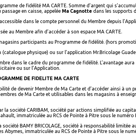
rogramme de fidélité MA CARTE. Somme d’argent qui s’accumule
u passage en caisse, appelée
Ma Cagnotte
dans les supports d
et accessible dans le compte personnel du Membre depuis l’Appli
posée au Membre afin d’accéder à son espace MA CARTE.
s magasins participants au Programme de fidélité. (hors promot
n (catalogue physique) ou sur l’application Mr.Bricolage Guadel
re dans le cadre du programme de fidélité. L’avantage aura un
citaire ou sur l’Application.
PROGRAMME DE FIDELITE MA CARTE
ibilité de devenir Membre de Ma Carte et d’accéder ainsi à un 
embres de Ma Carte et utilisables dans les magasins à enseign
ar la société CARIBAM, société par actions simplifiée au capita
hault, immatriculée au RCS de Pointe à Pitre sous le numéro
a société BAMY BRICOLAGE, société à responsabilité limitée au c
Les Abymes, immatriculée au RCS de Pointe à Pitre sous le nu