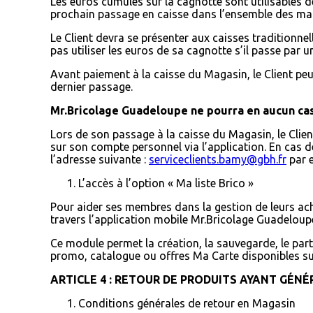
Les euros cumulés sur la cagnotte sont utilisables d
prochain passage en caisse dans l’ensemble des mag
Le Client devra se présenter aux caisses traditionnel
pas utiliser les
euros de sa cagnotte s’il passe par u
Avant paiement à la caisse du Magasin, le Client peu
dernier passage.
Mr.Bricolage Guadeloupe ne pourra en aucun cas
Lors de son passage à la caisse du Magasin, le Clien
sur son compte personnel via l’application. En cas 
l’adresse suivante :
serviceclients.bamy@gbh.fr
par e
L’accès à l’option « Ma liste Brico »
Pour aider ses membres dans la gestion de leurs ach
travers l’application mobile Mr.Bricolage Guadeloup
Ce module permet la création, la sauvegarde, le parta
promo, catalogue ou offres Ma Carte disponibles sur
ARTICLE 4 : RETOUR DE PRODUITS AYANT GÉNÉ
Conditions générales de retour en Magasin