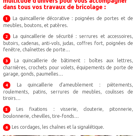
multitude d’univers pour vous accompagner
dans tous vos travaux de bricolage :
La quincaillerie décorative : poignées de portes et de
1
meubles, boutons, et patères.
La quincaillerie de sécurité : serrures et accessoires,
2
butoirs, cadenas, anti-vols, judas, coffres fort, poignées de
fenêtre, chaînettes de porte…
La quincaillerie de bâtiment : boîtes aux lettres,
3
charnières, crochets pour volets, équipements de porte de
garage, gonds, paumelles…
La quincaillerie d’ameublement : piètements,
4
roulements, patins, serrures de meubles, coulisses de
tiroirs…
Les fixations : visserie, clouterie, pitonnerie,
5
boulonnerie, chevilles, tire-fonds…
Les cordages, les chaînes et la signalétique.
6